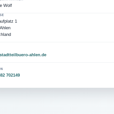
e Wolf
SE
ufplatz 1
Ahlen
chland
tadtteilbuero-ahlen.de
ON
382 702149