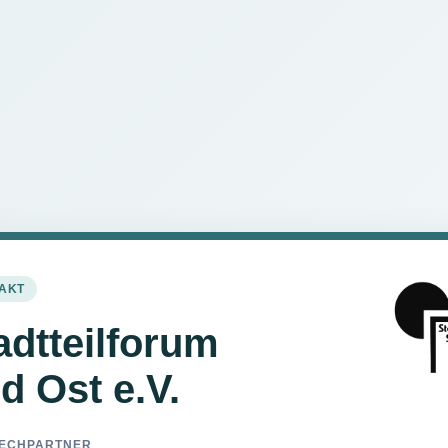
AKT
adtteilforum
d Ost e.V.
ECHPARTNER