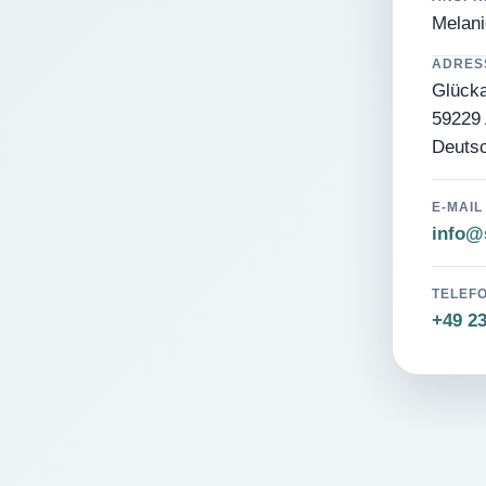
Melani
ADRES
Glücka
59229 
Deuts
E-MAIL
info@s
TELEF
+49 2