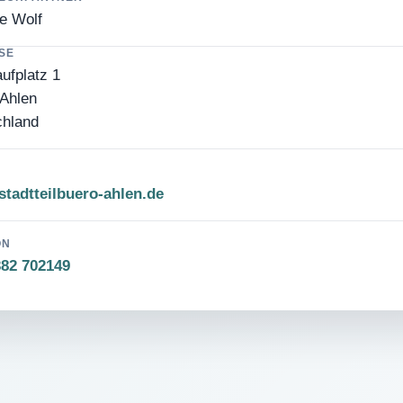
e Wolf
SE
ufplatz 1
Ahlen
chland
tadtteilbuero-ahlen.de
ON
382 702149