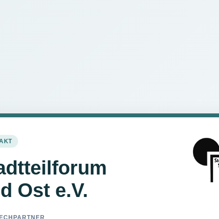
AKT
adtteilforum
d Ost e.V.
ECHPARTNER