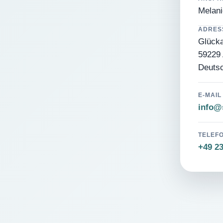
Melani
ADRES
Glücka
59229 
Deuts
E-MAIL
info@s
TELEF
+49 2