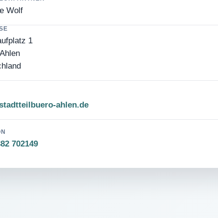
e Wolf
SE
ufplatz 1
Ahlen
chland
tadtteilbuero-ahlen.de
ON
382 702149