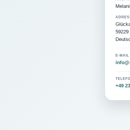
Melani
ADRES
Glücka
59229 
Deuts
E-MAIL
info@s
TELEF
+49 2