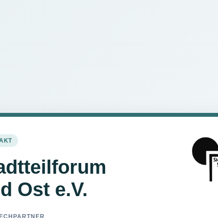
AKT
adtteilforum
d Ost e.V.
ECHPARTNER